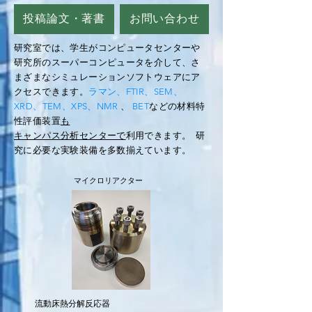
投稿論文・著書
お問い合わせ
研究室では、学生がコンピュータセンターや
研究所のスーパーコンピュータを介して、さ
まざまなシミュレーションソフトウェアにア
クセスできます。
ラマン、FTIR、SEM、
XRD、TEM、XPS、NMR
、
BET
などの材料特
性評価装置
も
キャンパス分析センターで
利用できます。
研
究に必要な実験装備を多数揃えています。
マイクロリアクター
流動床熱分解反応器