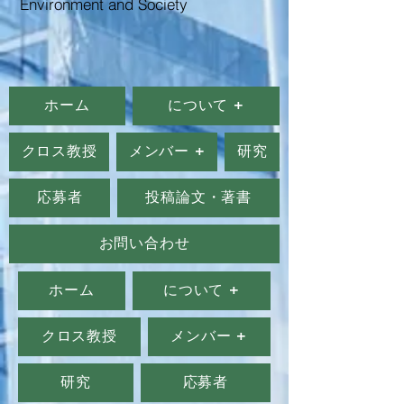
Environment and Society
ホーム
について +
クロス教授
メンバー +
研究
応募者
投稿論文・著書
お問い合わせ
ホーム
について +
クロス教授
メンバー +
研究
応募者